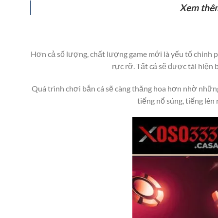
Xem thê
Hơn cả số lượng, chất lượng game mới là yếu tố chinh p
rực rỡ. Tất cả sẽ được tái hiện
Quá trình chơi bắn cá sẽ càng thăng hoa hơn nhờ những
tiếng nổ súng, tiếng lên