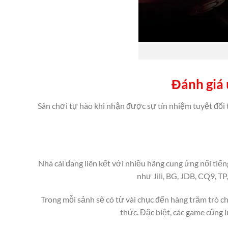
Đánh giá
Sân chơi tự hào khi nhận được sự tín nhiệm tuyệt đối
Nhà cái đang liên kết với nhiều hãng cung ứng nổi tiến
như Jili, BG, JDB, CQ9, T
Trong mỗi sảnh sẽ có từ vài chục đến hàng trăm trò 
thức. Đặc biệt, các game cũng 