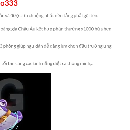
so333
ắc và được ưa chuộng nhất nền tảng phải gọi tên:
của hoàng gia Châu Âu kết hợp phần thưởng x1000 hứa hẹn
h 3 phòng giúp ngư dân dễ dàng lựa chọn đấu trường ưng
tối tân cùng các tính năng diệt cá thông minh,…