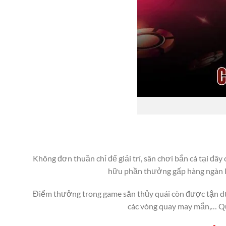
Không đơn thuần chỉ để giải trí, sân chơi bắn cá tại đâ
hữu phần thưởng gấp hàng ngàn lầ
Điểm thưởng trong game săn thủy quái còn được tận dụn
các vòng quay may mắn,… Qua 