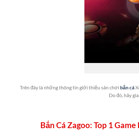
Trên đây là những thông tin giới thiệu sân chơi
bắn cá
Xo
Do đó, hãy gi
Bắn Cá Zagoo: Top 1 Game