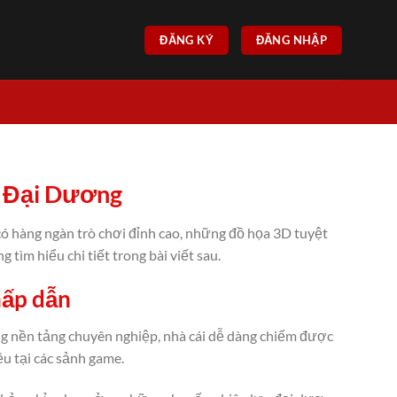
ĐĂNG KÝ
ĐĂNG NHẬP
a Đại Dương
có hàng ngàn trò chơi đỉnh cao, những đồ họa 3D tuyệt
ìm hiểu chi tiết trong bài viết sau.
hấp dẫn
ng nền tảng chuyên nghiệp, nhà cái dễ dàng chiếm được
ều tại các sảnh game.