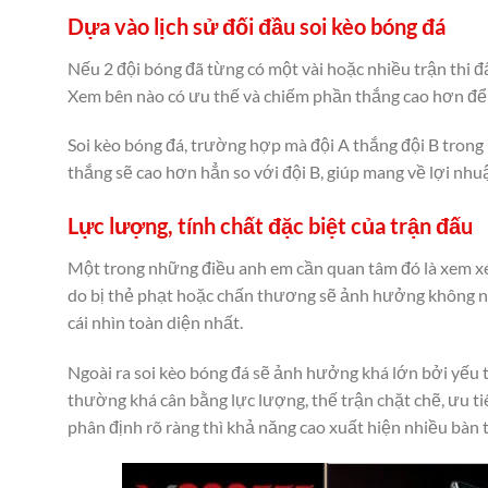
Dựa vào lịch sử đối đầu soi kèo bóng đá
Nếu 2 đội bóng đã từng có một vài hoặc nhiều trận thi đấu
Xem bên nào có ưu thế và chiếm phần thắng cao hơn để 
Soi kèo bóng đá, trường hợp mà đội A thắng đội B trong 3
thắng sẽ cao hơn hẳn so với đội B, giúp mang về lợi nhu
Lực lượng, tính chất đặc biệt của trận đấu
Một trong những điều anh em cần quan tâm đó là xem xét 
do bị thẻ phạt hoặc chấn thương sẽ ảnh hưởng không nhỏ
cái nhìn toàn diện nhất.
Ngoài ra soi kèo bóng đá sẽ ảnh hưởng khá lớn bởi yếu t
thường khá cân bằng lực lượng, thế trận chặt chẽ, ưu ti
phân định rõ ràng thì khả năng cao xuất hiện nhiều bàn t