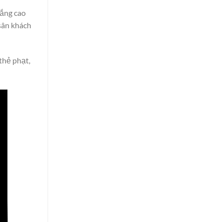
hắng cao
 sân khách
thẻ phạt,