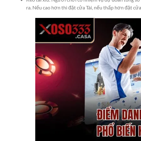
ra. Nếu cao hơn thì đặt cửa Tài, nếu thấp hơn đặt cửa