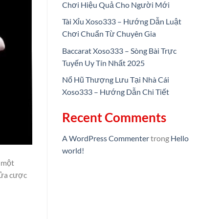
Chơi Hiệu Quả Cho Người Mới
Tài Xỉu Xoso333 – Hướng Dẫn Luật
Chơi Chuẩn Từ Chuyên Gia
Baccarat Xoso333 – Sòng Bài Trực
Tuyến Uy Tín Nhất 2025
Nổ Hũ Thượng Lưu Tại Nhà Cái
Xoso333 – Hướng Dẫn Chi Tiết
Recent Comments
A WordPress Commenter
trong
Hello
world!
a một
 cửa cược